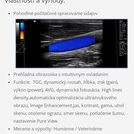
Vlastnosti a výhody:
Pohodlné počítačové spracovanie údajov
Prehľadná obrazovka s intuitívnym ovládaním
Funkcie: TGC, dynamický rozsah, hĺbka, zisk (gain),
výkon (power), AVG, dynamická fokusácia, High lines
density,automatická
optimalizácia ultrazvukového
obrazu, Image Enhancement,
jas, kontrast, gama, uhol
skenu, otočenie ograzu, smer
skenu, potlačenie šumu,
nastavenie Pure View.
Meranie a výpočty: Humánne / Veterinárne