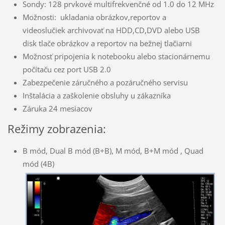
Sondy: 128 prvkové multifrekvenčné od 1.0 do 12 MHz
Možnosti: ukladania obrázkov,reportov a
videoslučiek
archivovať na HDD,CD,DVD alebo USB
disk
tlače obrázkov a reportov na bežnej tlačiarni
Možnosť pripojenia k notebooku alebo stacionárnemu
počítaču
cez port USB 2.0
Zabezpečenie záručného a pozáručného servisu
Inštalácia a zaškolenie obsluhy u zákazníka
Záruka 24 mesiacov
Režimy zobrazenia:
B mód, Dual B mód (B+B), M mód, B+M mód , Quad
mód (4B)