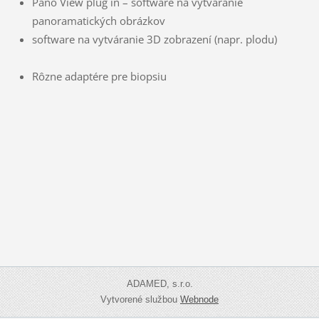
Pano View plug in – software na vytváranie
panoramatických obrázkov
software na vytváranie 3D zobrazení (napr. plodu)
Rôzne adaptére pre biopsiu
ADAMED, s.r.o.
Vytvorené službou
Webnode