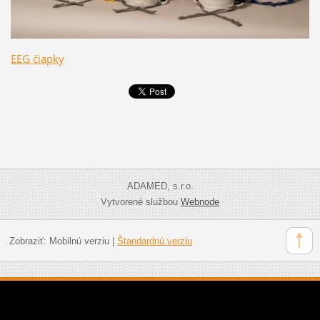
EEG čiapky
ADAMED, s.r.o.
Vytvorené službou
Webnode
Zobraziť:
Mobilnú verziu
|
Štandardnú verziu