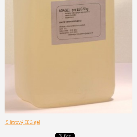
5 litrový EEG gél